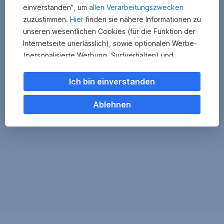
einverstanden“, um
allen Verarbeitungszwecken
zuzustimmen.
Hier
finden sie nähere Informationen zu
unseren wesentlichen Cookies (für die Funktion der
Internetseite unerlässlich), sowie optionalen Werbe-
(personalisierte Werbung, Surfverhalten) und
Statistik-Cookies (Nutzerverhalten,
Serviceverbesserung). Einzelne Kategorien können
Ich bin einverstanden
Sie auch ablehnen. Ihre
Cookie Einstellungen können Sie jederzeit ändern
.
Ablehnen
Einige unserer Partnerdienste befinden sich in den
USA. Nach Rechtssprechung des Europäischen
Gerichtshofs existiert derzeit in den USA kein
angemessener Datenschutz. Es besteht das Risiko,
dass Ihre Daten durch US-Behörden kontrolliert und
überwacht werden. Dagegen können Sie keine
wirksamen Rechtsmittel vorbringen.