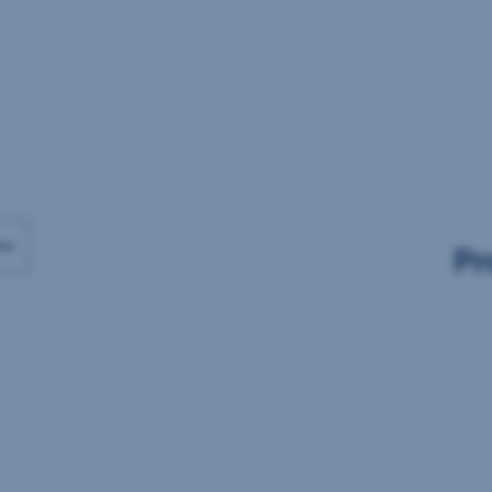
Daten
Daten
vorhanden
vorhanden
ax
Pr