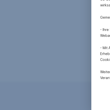
wirks
Gemei
- Ihr
Webau
- Mit
Erheb
Cooki
Weite
Verant