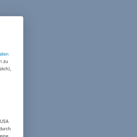
allen
n zu
lich),
n USA
 durch
eine