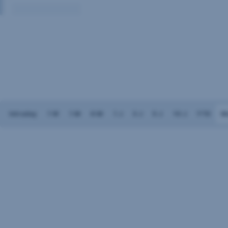
Volumen:
Keine
Daten
vorhanden
Intraday
1 W
1 M
6 M
1 J
3 J
5 J
10 J
YTD
M