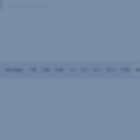
Volumen:
Keine
Daten
vorhanden
Intraday
1 W
1 M
6 M
1 J
3 J
5 J
10 J
YTD
M