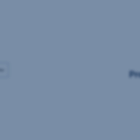
Daten
Daten
vorhanden
vorhanden
ax
Pr