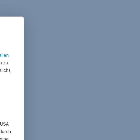
allen
n zu
lich),
n USA
 durch
eine