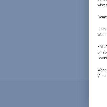
wirks
Gemei
- Ihr
Webau
- Mit
Erheb
Cooki
Weite
Verant