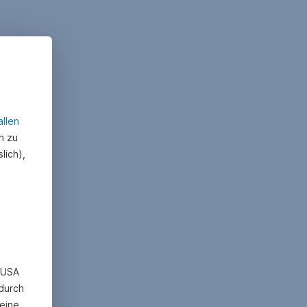
allen
n zu
lich),
n USA
 durch
eine