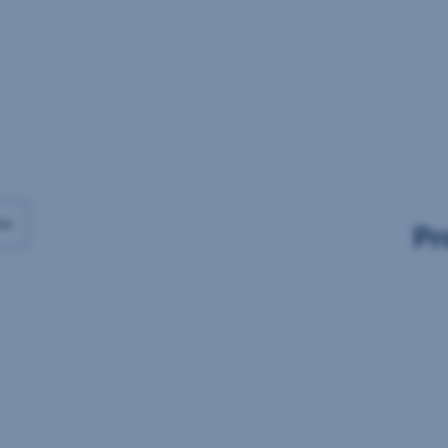
Daten
Daten
vorhanden
vorhanden
ax
Pr