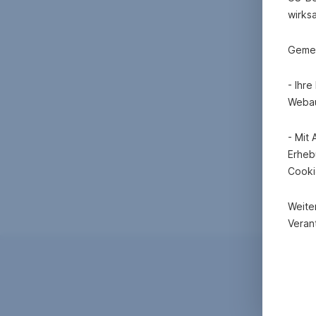
wirks
Gemei
- Ihr
Webau
- Mit
Erheb
Cooki
Weite
Verant