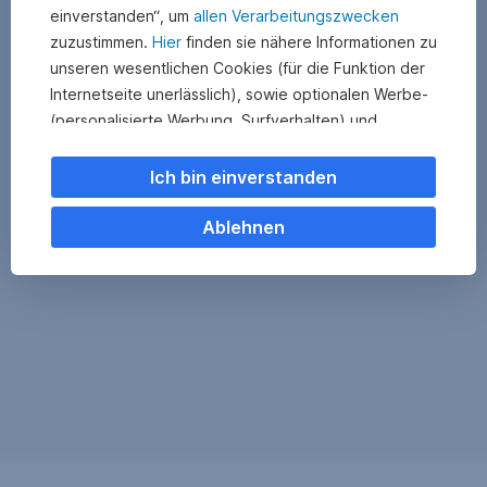
einverstanden“, um
allen Verarbeitungszwecken
zuzustimmen.
Hier
finden sie nähere Informationen zu
unseren wesentlichen Cookies (für die Funktion der
Internetseite unerlässlich), sowie optionalen Werbe-
(personalisierte Werbung, Surfverhalten) und
Statistik-Cookies (Nutzerverhalten,
Serviceverbesserung). Einzelne Kategorien können
Ich bin einverstanden
Sie auch ablehnen. Ihre
Cookie Einstellungen können Sie jederzeit ändern
.
Ablehnen
Einige unserer Partnerdienste befinden sich in den
USA. Nach Rechtssprechung des Europäischen
Gerichtshofs existiert derzeit in den USA kein
angemessener Datenschutz. Es besteht das Risiko,
dass Ihre Daten durch US-Behörden kontrolliert und
überwacht werden. Dagegen können Sie keine
wirksamen Rechtsmittel vorbringen.