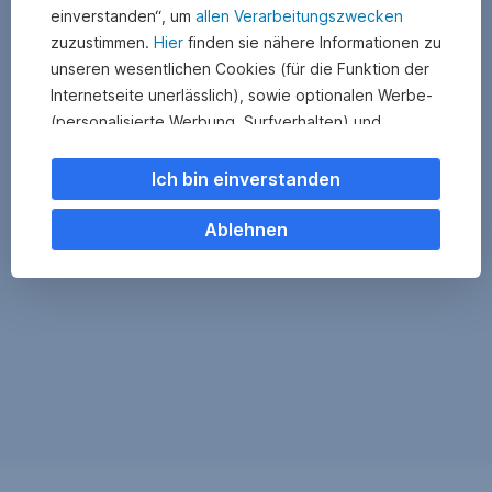
einverstanden“, um
allen Verarbeitungszwecken
zuzustimmen.
Hier
finden sie nähere Informationen zu
unseren wesentlichen Cookies (für die Funktion der
Internetseite unerlässlich), sowie optionalen Werbe-
(personalisierte Werbung, Surfverhalten) und
Statistik-Cookies (Nutzerverhalten,
Serviceverbesserung). Einzelne Kategorien können
Ich bin einverstanden
Sie auch ablehnen. Ihre
Cookie Einstellungen können Sie jederzeit ändern
.
Ablehnen
Einige unserer Partnerdienste befinden sich in den
USA. Nach Rechtssprechung des Europäischen
Gerichtshofs existiert derzeit in den USA kein
angemessener Datenschutz. Es besteht das Risiko,
dass Ihre Daten durch US-Behörden kontrolliert und
überwacht werden. Dagegen können Sie keine
wirksamen Rechtsmittel vorbringen.