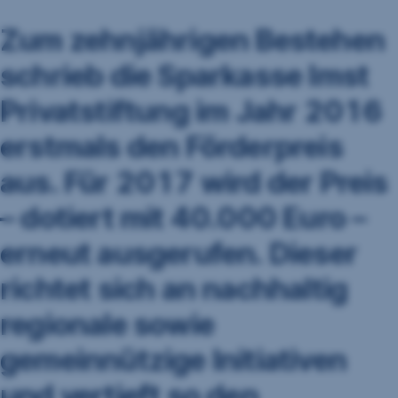
Zum zehnjährigen Bestehen
schrieb die Sparkasse Imst
Privatstiftung im Jahr 2016
erstmals den Förderpreis
aus. Für 2017 wird der Preis
– dotiert mit 40.000 Euro –
erneut ausgerufen. Dieser
richtet sich an nachhaltig
regionale sowie
gemeinnützige Initiativen
und vertieft so den