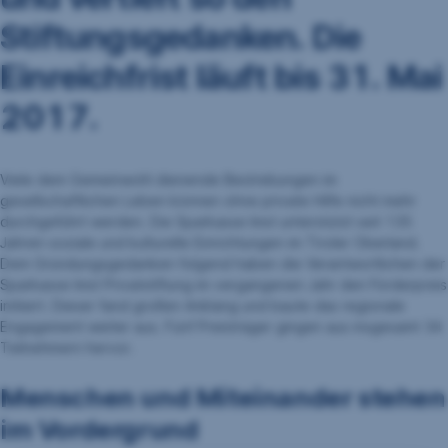
Stiftungsgedanken. Die
Einreichfrist läuft bis 31. Mai
2017.
Viele dem Gemeinwohl dienende Bestrebungen im
gesellschaftlichen Leben können ohne private Hilfe nicht mehr
durchgeführt werden. Die Sparkasse Imst unterstützt seit 135
Jahren soziale und kulturelle Einrichtungen im Tiroler Oberland.
Dem Gründungsgedanken folgend haben die Verantwortlichen der
Sparkasse Imst Privatstiftung im vergangenen Jahr den Förderpreis
initiiert. Dieser fand großen Anklang und baute das regionale
Engagement weiter aus. Fünf Preisträger gingen aus insgesamt 34
Teilnehmern hervor.
Menschen und Miteinander stehen
im Vordergrund