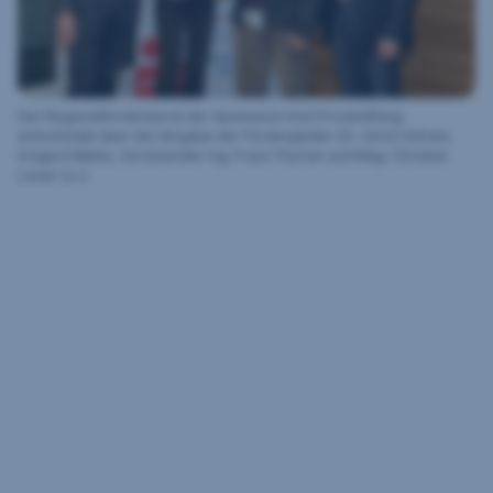
Der Regionalförderbeirat der Sparkasse Imst Privatstiftung
entscheidet über die Vergabe der Fördergelder: Dr. Ulrich Gstrein,
Irmgard Walter, Vorsitzender Ing. Franz Thurner und Mag. Christian
Linser (v.l.)