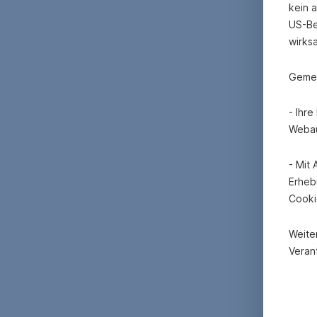
kein 
US-Be
wirks
Gemei
- Ihr
Webau
- Mit
Erheb
Cooki
Weite
Verant