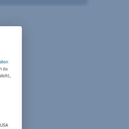
allen
n zu
lich),
n USA