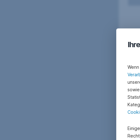
Ihr
Wenn 
Verar
unsere
sowie
Stati
Kateg
Cooki
Einig
Recht