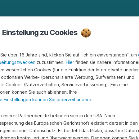
e Einstellung zu Cookies
Sie über 16 Jahre sind, klicken Sie auf „Ich bin einverstanden“, um
beitungszwecken
zuzustimmen.
Hier
finden sie nähere Informatione
n wesentlichen Cookies (für die Funktion der Internetseite unerläss
 optionalen Werbe- (personalisierte Werbung, Surfverhalten) und
stik-Cookies (Nutzerverhalten, Serviceverbesserung). Einzelne
orien können Sie auch ablehnen. Ihre
e Einstellungen können Sie jederzeit ändern
.
e unserer Partnerdienste befinden sich in den USA. Nach
ssprechung des Europäischen Gerichtshofs existiert derzeit in de
angemessener Datenschutz. Es besteht das Risiko, dass Ihre Daten
hörden kontrolliert und überwacht werden. Dagegen können Sie k