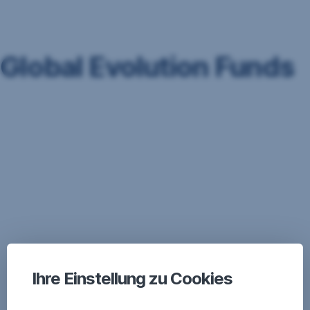
Navigation
überspringen
Global Evolution Funds
PDF (138
,
Global Evolution Funds 12.Juni 2026
12.06.2026
KB)
PDF
PDF (182
,
Global Evolution Funds 20.April 2026
20.04.2026
KB)
PDF
Global Evolution Funds 11.Dezember
PDF (144
11.12.2025
,
2025
KB)
PDF
Global Evolution Funds 28.Oktober
PDF (211
28.10.2025
,
2025
KB)
PDF
PDF (348
,
PublikationAGMApril2023.pdf
31.03.2023
KB)
PDF
Ihre Einstellung zu Cookies