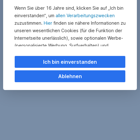
Wenn Sie über 16 Jahre sind, klicken Sie auf „Ich bin
einverstanden“, um
allen Verarbeitungszwecken
zuzustimmen.
Hier
finden sie nähere Informationen zu
unseren wesentlichen Cookies (für die Funktion der
Internetseite unerlässlich), sowie optionalen Werbe-
(personalisierte Werbung, Surfverhalten) und
Statistik-Cookies (Nutzerverhalten,
Serviceverbesserung). Einzelne Kategorien können
Ich bin einverstanden
Sie auch ablehnen. Ihre
Cookie Einstellungen können Sie jederzeit ändern
.
Ablehnen
Einige unserer Partnerdienste befinden sich in den
USA. Nach Rechtssprechung des Europäischen
Gerichtshofs existiert derzeit in den USA kein
angemessener Datenschutz. Es besteht das Risiko,
dass Ihre Daten durch US-Behörden kontrolliert und
überwacht werden. Dagegen können Sie keine
wirksamen Rechtsmittel vorbringen.