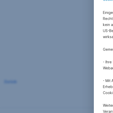
Einig
Recht
kein 
US-Be
wirks
Gemei
- Ihr
Webau
- Mit
Zurück
Erheb
Cooki
Weite
Verant