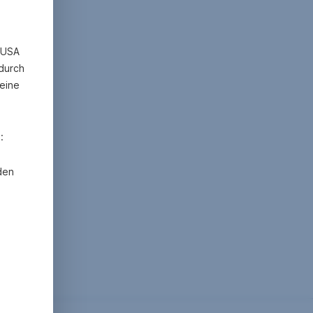
n USA
 durch
eine
:
den