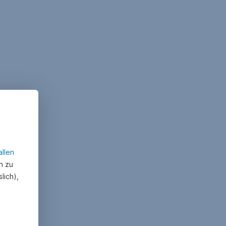
allen
n zu
lich),