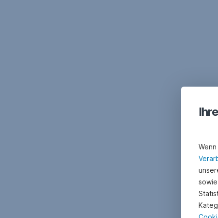
Ihr
Wenn 
Verar
unsere
sowie
Stati
Kateg
Cooki