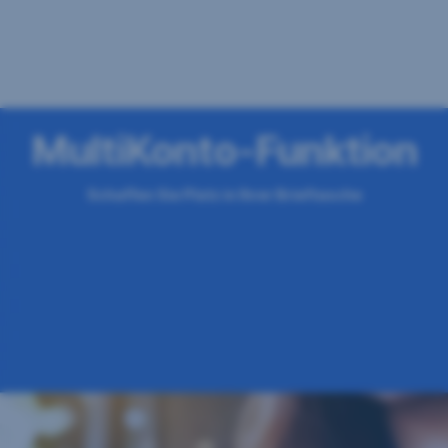
MultiKonto-Funktion
Schaffen Sie Platz in Ihrer Brieftasche