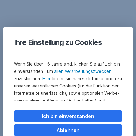
Ihre Einstellung zu Cookies
Wenn Sie über 16 Jahre sind, klicken Sie auf „Ich bin
einverstanden“, um
allen Verarbeitungszwecken
zuzustimmen.
Hier
finden sie nähere Informationen zu
unseren wesentlichen Cookies (für die Funktion der
Internetseite unerlässlich), sowie optionalen Werbe-
(personalisierte Werbung, Surfverhalten) und
Statistik-Cookies (Nutzerverhalten,
Serviceverbesserung). Einzelne Kategorien können
Ich bin einverstanden
Sie auch ablehnen. Ihre
Cookie Einstellungen können Sie jederzeit ändern
.
Ablehnen